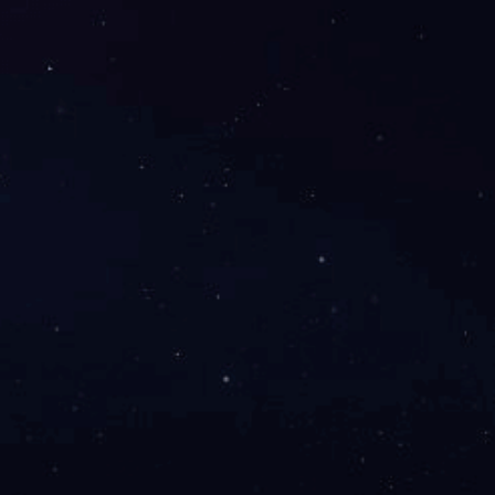
（此内容由
miami-gay-blog.com
提供）