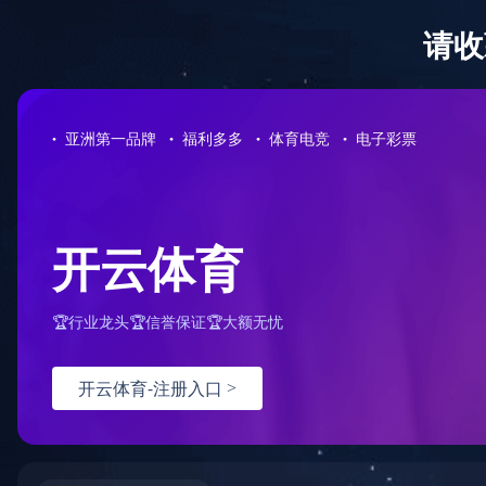
华体会体育
华体会体育-足球篮球直播平台
视觉检测设备
振动盘
电子五金/塑料类精密振动
盘
食品/医药/小商品类振动
盘
振动顶盘展示
振动盘辅助设备展示
涂层举例
非标自动化产品
振动盘展示
振动底座展示
控制器展示
行业用途展示