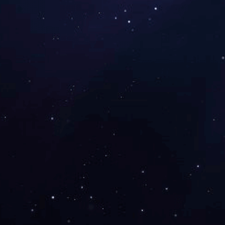
联系福州振动盘厂家道同机械。
上一条:
自动送料振动盘
下一条:
精密振动盘底座
相关产品
振动盘底座
精密振动盘底座