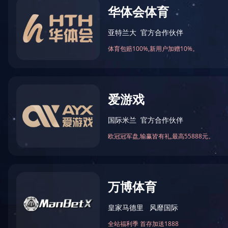
新闻资讯
公司动态
振动盘知识
关于我们
联系我们
产品导航
视觉检测设备
电子五金/塑料类精密振动盘
食品/医药/小商品类振动盘
振动盘辅助设备展示
涂层举例
振动盘展示
振动底座展示
振动盘知识