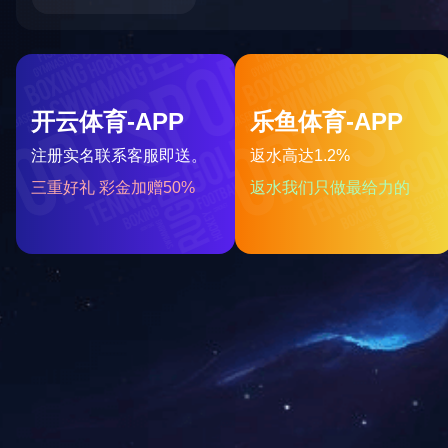
揭秘振动盘底座如何鉴别好坏
福州道同带你认识什么是振动盘
振动盘厂家告诉你振动盘振动乏力或过慢的原因
浅析振动盘工作原理
精密振动盘
螺丝振动盘
自动振动盘
您所在的位置：
华体会体育-足球篮球直播平台
>
产品中心
>
电
精密振动盘
精密振动盘
是由输送轨道及振动装置组成，福州精密振动盘将