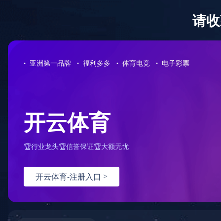
华体会体育
华体会体育-足球篮球直播平台
视觉检测设备
振动盘
电子五金/塑料类精密振动
盘
食品/医药/小商品类振动
盘
振动顶盘展示
振动盘辅助设备展示
涂层举例
非标自动化产品
振动盘展示
振动底座展示
控制器展示
行业用途展示