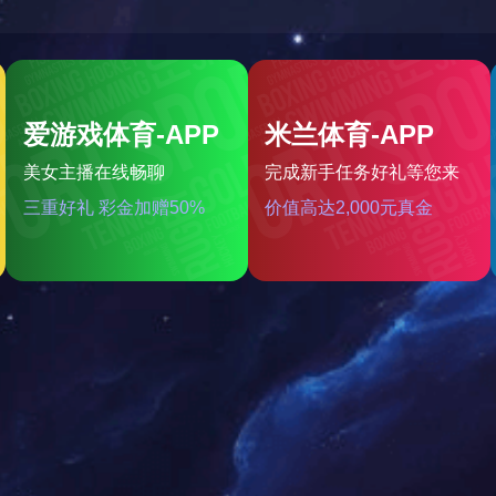
动盘展示
向排列整齐、准确地输送到下道工序。因此，可以把它配置作为