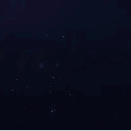
iami-gay-blog.com
）电话：15392003981 地址：福州市仓山
型振动盘
,
直线振动盘
,
自动送料振动盘
,五金振动盘,震动盘,振动
技术解决客户自动定向送料问题。