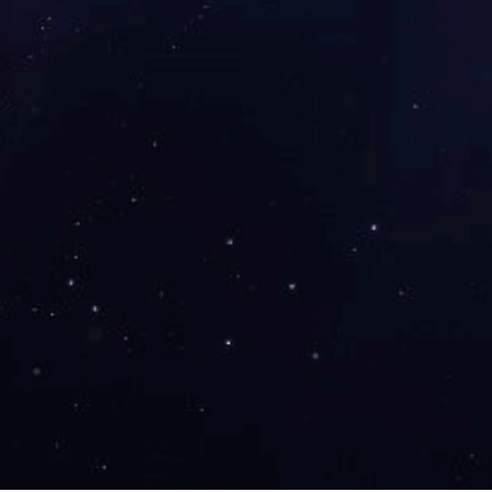
防刮花振动盘涂层
振动盘
福州振动盘
电子零件振动盘
五金螺丝振动盘
版权所有
福建道同机械有限公司
（
m
福建道同机械振动盘定制厂是一家生产和批发
精密振动盘
,
小