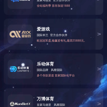
揭秘振动盘底座如何鉴别好坏
福州道同带你认识什么是振动盘
振动盘厂家告诉你振动盘振动乏力或过慢的原因
浅析振动盘工作原理
精密振动盘
螺丝振动盘
自动振动盘
您所在的位置：
华体会体育-足球篮球直播平台
>
产品中心
>
涂层举例
振动盘涂层
振动盘涂层
的优势：