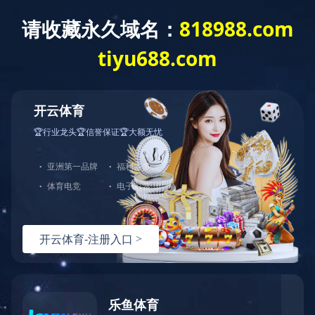
华体会体育
华体会体育-足球篮球直播平台
视觉检测设备
振动盘
电子五金/塑料类精密振动
盘
食品/医药/小商品类振动
盘
振动顶盘展示
振动盘辅助设备展示
涂层举例
非标自动化产品
振动盘展示
振动底座展示
控制器展示
行业用途展示